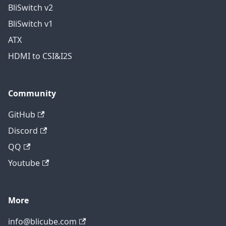
BliSwitch v2
BliSwitch v1
ATX
HDMI to CSI&I2S
Community
GitHub
Discord
QQ
Youtube
More
info@blicube.com