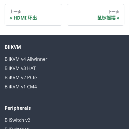
上一页
下一页
HDMI 环出
鼠标摇摆
BliKVM
BliKVM v4 Allwinner
BliKVM v3 HAT
BliKVM v2 PCIe
BliKVM v1 CM4
Peripherals
BliSwitch v2