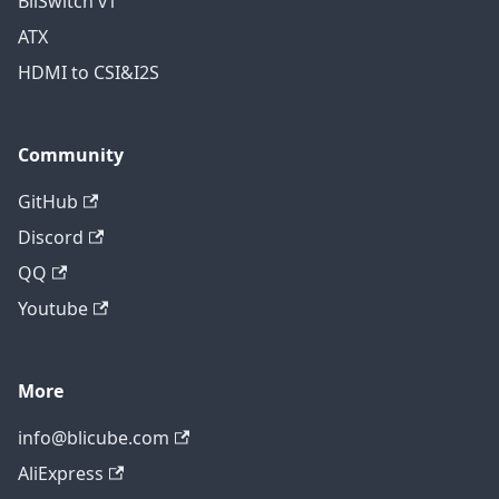
BliSwitch v1
ATX
HDMI to CSI&I2S
Community
GitHub
Discord
QQ
Youtube
More
info@blicube.com
AliExpress