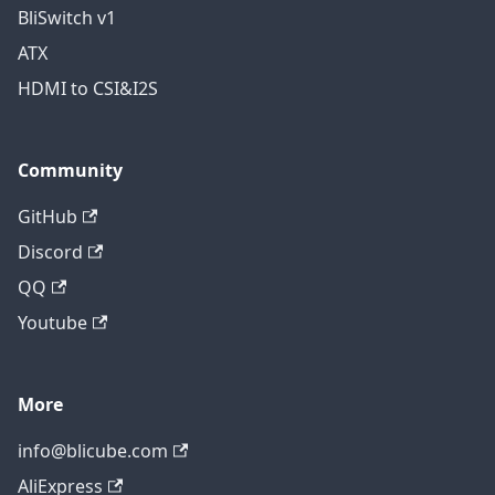
BliSwitch v1
ATX
HDMI to CSI&I2S
Community
GitHub
Discord
QQ
Youtube
More
info@blicube.com
AliExpress